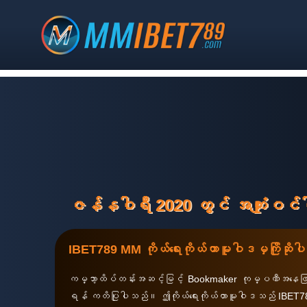
ဇန်နဝါရီ 2020 တွင် အကျုံးဝင
IBET789 MM ကိုယ်ရေးကိုယ်တာမူဝါဒမှကြိုဆို
ကမ္ဘာ့ထိပ်တန်းအဆင့်မြင့် Bookmaker ကုမ္ပဏီအနေဖြင့်
ရန် ကတိပြုပါသည်။ ဤကိုယ်ရေးကိုယ်တာမူဝါဒသည် IBET789 MM 