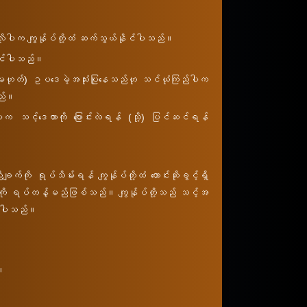
ပြလိုပါက ကျွန်ုပ်တို့ထံ ဆက်သွယ်နိုင်ပါသည်။
နိုင်ပါသည်။
သို့မဟုတ်) ဥပဒေမဲ့အသုံးပြုနေသည်ဟု သင်ယုံကြည်ပါက
သည်။
်ပါက သင့်ဒေတာကို ပြောင်းလဲရန် (သို့) ပြင်ဆင်ရန်
။
ု ရုပ်သိမ်းရန် ကျွန်ုပ်တို့ထံ တောင်းဆိုခွင့်ရှိ
ု ရပ်တန့်မည်ဖြစ်သည်။ ကျွန်ုပ်တို့သည် သင့်အ
ုင်ပါသည်။
။