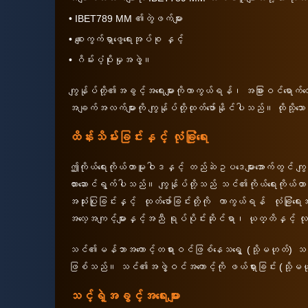
• IBET789 MM ၏တွဲဖက်များ
• စျေးကွက်ရှာဖွေရေးအုပ်စု နှင့်
• ဂိမ်းပံ့ပိုးမှုအဖွဲ့။
ကျွန်ုပ်တို့၏အခွင့်အရေးများကိုကာကွယ်ရန်၊ အခြားဝင်ရောက်လ
အချက်အလက်များကို ကျွန်ုပ်တို့ထုတ်ဖော်နိုင်ပါသည်။ ထိုသို့သော
ထိန်းသိမ်းခြင်းနှင့် လုံခြုံရေး
ဤကိုယ်ရေးကိုယ်တာမူဝါဒနှင့် တည်ဆဲဥပဒေများအောက်တွင် ကျွန်
ထားဆောင်ရွက်ပါသည်။ ကျွန်ုပ်တို့သည် သင်၏ကိုယ်ရေးကိုယ်တာအခ
အသုံးပြုခြင်းနှင့် ထုတ်ဖော်ခြင်းတို့ကို ကာကွယ်ရန် လုံခြု
အလေ့အကျင့်များနှင့်အညီ ရုပ်ပိုင်းဆိုင်ရာ၊ ယုတ္တိနှင့် လ
သင်၏မန်ဘာအကောင့်တရားဝင်ဖြစ်နေသရွေ့ (သို့မဟုတ်) သင်၏
ဖြစ်သည်။ သင်၏အဖွဲ့ဝင်အကောင့်ကို ဖယ်ရှားခြင်း (သို့မဟ
သင့်ရဲ့အခွင့်အရေးများ