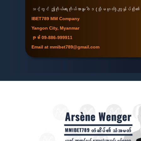
သင့်တွင် ဤကိုယ်ရေးကိုယ်တာမူဝါဒ (သို့မဟုတ်) ကျွန်ုပ်တို့
IBET789 MM Company
Yangon City, Myanmar
ဖုန်း 09-886-999911
Email at
mmibet789@gmail.com