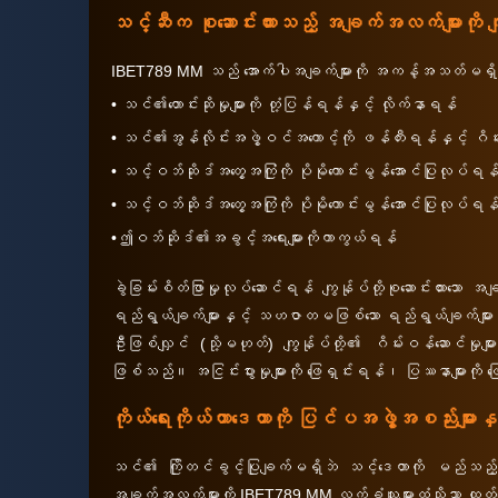
သင့်ဆီက စုဆောင်းထားသည့် အချက်အလက်များကို ကျွန
IBET789 MM သည် အောက်ပါအချက်များကို အကန့်အသတ်မရှိ ပ
• သင်၏တောင်းဆိုမှုများကို တုံ့ပြန်ရန်နှင့် လိုက်နာရန်
• သင်၏အွန်လိုင်းအဖွဲ့ဝင်အကောင့်ကို ဖန်တီးရန်နှင့် ဂိမ်းက
• သင့်ဝဘ်ဆိုဒ်အတွေ့အကြုံကို ပိုမိုကောင်းမွန်အောင်ပြုလုပ်ရန်
• သင့်ဝဘ်ဆိုဒ်အတွေ့အကြုံကို ပိုမိုကောင်းမွန်အောင်ပြုလုပ်ရန်
•ဤဝဘ်ဆိုဒ်၏အခွင့်အရေးများကိုကာကွယ်ရန်
ခွဲခြမ်းစိတ်ဖြာမှုလုပ်ဆောင်ရန် ကျွန်ုပ်တို့စုဆောင်းထားသော
ရည်ရွယ်ချက်များနှင့် သဟဇာတမဖြစ်သော ရည်ရွယ်ချက်များ
ဦးဖြစ်လျှင် (သို့မဟုတ်) ကျွန်ုပ်တို့၏ ဂိမ်းဝန်ဆောင်မှု
ဖြစ်သည်။ အငြင်းပွားမှုများကို ဖြေရှင်းရန်၊ ပြဿနာများကိ
ကိုယ်ရေးကိုယ်တာဒေတာကို ပြင်ပအဖွဲ့အစည်းများနှ
သင်၏ ကြိုတင်ခွင့်ပြုချက်မရှိဘဲ သင့်ဒေတာကို မည်သည့်ပြ
အချက်အလက်များကို IBET789 MM လက်ခံသူများထံသို့သာ ထုတ်ဖ