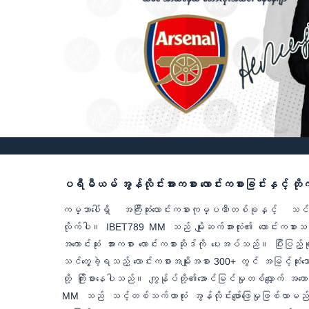
ပရီမီယမ် အွန်လိုင်းအားကစား လောင်းကစားခြင်းနှင့် တိုက
ကမ္ဘာပေါ်ရှိ အကြီးဆုံးလောင်းကစားကုမ္ပဏီတစ်ခုနှင့် သ
လိုက်ပါ။ IBET789 MM သည် မျိုးဆက်အားလုံး၏ လောင်းကစားသမားမ
အကောင်းဆုံး အားကစား လောင်းကစားဆိုဒ်ကို ပေးအပ်သည်။ ပြီးပြည့်စု
သင်တွေ့ခဲ့ရသည့် လောင်းကစားအမျိုးအစား 300+ တွင် အမြင့်ဆုံးသော လ
တို့ ကြိုးစားနေပါသည်။ ကျွန်ုပ်တို့၏အောင်မြင်မှုတစ်လျှောက် အက
MM သည် သင့်တစ်သက်တာလုံး အွန်လိုင်းဖျော်ဖြေမှုဖြစ်လာမည်