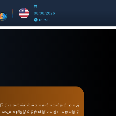
08/08/2026
09:56
့် ဒေတာကိုယ်ရေးကိုယ်တာအချက်အလက်များကို စုစည်း
ျားအသုံးပြုခြင်းတို့ကို ဖော်ပြပါသည်။ အထူးသဖြင့်