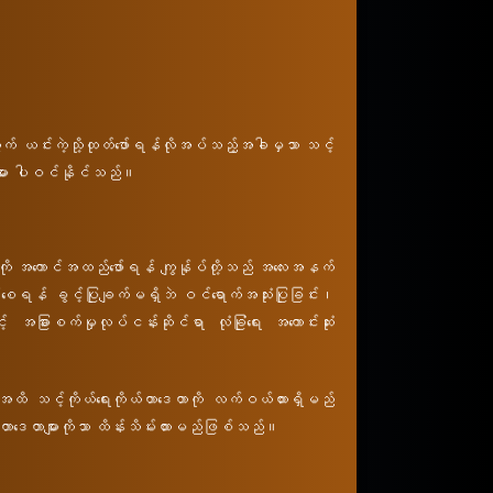
တွက် ယင်းကဲ့သို့ထုတ်ဖော်ရန်လိုအပ်သည့်အခါမှသာ သင့်
မှုများ ပါဝင်နိုင်သည်။
ျားကို အကောင်အထည်ဖော်ရန် ကျွန်ုပ်တို့သည် အလေးအနက်
ုင်စေရန် ခွင့်ပြုချက်မရှိဘဲ ဝင်ရောက်အသုံးပြုခြင်း၊
 အခြားစက်မှုလုပ်ငန်းဆိုင်ရာ လုံခြုံရေး အကောင်းဆုံး
ထိ သင့်ကိုယ်ရေးကိုယ်တာဒေတာကို လက်ဝယ်ထားရှိမည်
ာဒေတာများကိုသာ ထိန်းသိမ်းထားမည်ဖြစ်သည်။