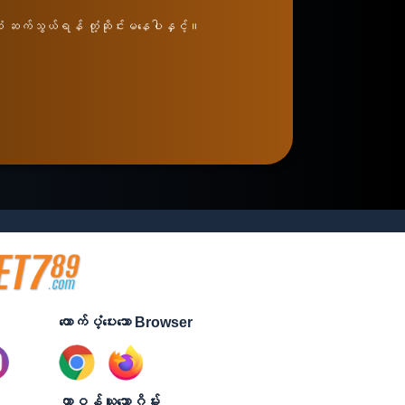
့ထံ ဆက်သွယ်ရန် တုံ့ဆိုင်းမနေပါနှင့်။
ထောက်ပံ့ပေးသော Browser
တာဝန်ယူသောဂိမ်း