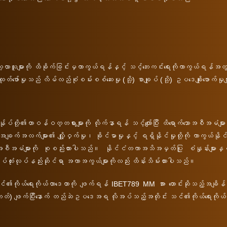
ေ့လာသူများကို ထိခိုက်ခြင်းမှကာကွယ်ရန်နှင့် သင့်ဘေးကင်းရေးကိုကာကွယ်ရန်အ
ထုတ်ဖော်မှုသည် လိမ်လည်စုံစမ်းစစ်ဆေးမှု (သို့) စာချုပ် (သို့) ဥပဒေချိုးဖောက်
ုပ်တို့၏တာဝန်ဝတ္တရားများကို လိုက်နာရန် သင့်လျော်ပြီး ထိရောက်သောအစီအမံမ
ျက်အလက်များ၏ လျှို့ဝှက်မှု၊ ခိုင်မာမှုနှင့် ရရှိနိုင်မှုတို့ကို ကာကွယ်နိ
ံရေးအစီအမံများကို စုစည်းထားပါသည်။ နိုင်ငံတကာအသိအမှတ်ပြု စံနှုန်းများနှင့်
ုပ်ထုံးလုပ်နည်းဆိုင်ရာ အကာအကွယ်များကိုလည်း ထိန်းသိမ်းထားပါသည်။
ကိုယ်ရေးကိုယ်တာဒေတာကို ဖျက်ရန် IBET789 MM အား တောင်းဆိုသည့်အချိန်အ
ုတ်) ဖျက်ပြီးနောက် တည်ဆဲဥပဒေအရ လိုအပ်သည့်အတိုင်း သင်၏ကိုယ်ရေးကိုယ်တ