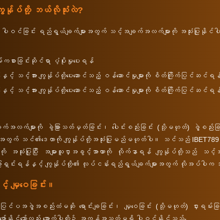
်ုပ်တို့ ဘယ်လိုသုံးလဲ?
ါဝင်ခြင်း ရည်ရွယ်ချက်များအတွက် သင့်အချက်အလက်များကို အသုံးပြုနိုင
စားခြင်းဆိုင်ရာ ပံ့ပိုးမှုပေးရန်
နှင့် သင့်အား ကျွန်ုပ်တို့ပေးဆောင်သည့် ဝန်ဆောင်မှုများကို စိတ်ကြိုက်ပြင်ဆင်ရန
နှင့် သင့်အား ကျွန်ုပ်တို့ပေးဆောင်သည့် ဝန်ဆောင်မှုများကို စိတ်ကြိုက်ပြင်ဆင်ရန
 အချက်အလက်များကို ခွဲခြားသတ်မှတ်ခြင်း၊ ပေါင်းစည်းခြင်း (သို့မဟုတ်) ဖွဲ့စည
အတွက် သင်၏ဒေတာကို ကျွန်ုပ်တို့အသုံးပြုမည်မဟုတ်ပါ။ သင်သည် IBET789 
များကို အသုံးပြုပြီး အများသူငှာအခွင့်အာဏာကို လိုက်နာရန် ကျွန်ုပ်တို့သည်
ု ဖြေရှင်းရန်နှင့် ကျွန်ုပ်တို့၏ လုပ်ငန်းရည်ရွယ်ချက်များအတွက် လိုအပ်ပါက
င့် မျှဝေခြင်း။
င်ပအဖွဲ့အစည်းထံမဆို ရောင်းချခြင်း၊ မျှဝေခြင်း (သို့မဟုတ်) ငှားရမ်းခြ
ော်နိုင်သော်လည်း အောက်ပါတို့၌ အကန့်အသတ်မရှိ ပါဝင်နိုင်သည်-