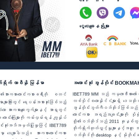
ငွေပေးချေနည်းများ
်ရိုက် ကာစီနို မြန်မာ
အကောင်းဆုံး အွန်လိုင်း BOO
IBET789 MM သည် ကမ္ဘောဒီးယားတော
င်၏အားကစားလောင်းကစားခရီးကို စတင်
လစ်ပိုင်စသောနိုင်ငံများရှိ ဒေသဆို
ျားကြားတွင် ရေပန်းအစားဆုံးဖြစ်သည့်
အွန်လိုင်းဘွတ်ကီဝဘ်ဆိုဒ်ဖြစ်သည်။ အ
ံသော အားကစားစျေးကွက်များနှင့် အာရှတွင်
လောင်းကစား အရည်အချင်းများကို ပိုမ
ောင်းကြေးများကို ကမ်းလှမ်းရန် ကျွန်ုပ်
တို့၏ဝဘ်ဆိုဒ်သည် 2011 ခုနှစ်တွင
ောင်းဆုံးအသိအမှတ်ပြုမှုဖြင့် IBET789
တိုက်ရိုက်ထုတ်လွှင့်မှုများနှင့်
မှာ သေချာပါသည်။ အားကစားလောင်းကစား
ဝဘ်ဆိုဒ်ကို desktop နှင့် မိုဘိုင်းဆ