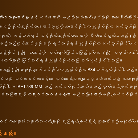
ေတာစုဆောင်းမှုနှင့် ယင်းဒေတာကို မည်သို့လုပ်ဆောင်နေပုံတို့ကို အသေးစိတ်ဖော်
ထားသည့် ကိုယ်ရေးကိုယ်တာဒေတာမိတ္တူကို ပေးဆောင်လိုပါက ကျွန်ုပ်တို့ထံ ဆက်သွယ်
ို့မဟုတ်) ကန့်သတ်ရန် သင့်ကိုယ်ရေးကိုယ်တာဒေတာကို စီမံဆောင်ရွက်နေသည် (
် မည်သည့်လုပ်ဆောင်မှုကိုမဆို ရပ်တန့်ရန် ကျွန်ုပ်တို့ထံ ဆက်သွယ်နိုင်ပါ
့်ပရိုဖိုင် (သို့) အကောင့်ကို ဝင်ရောက်ခြင်းမပြည့်စုံပါက (သို့) မမှန်ကန
လက်များကို ပြင်ဆင်ရန် ကျွန်ုပ်တို့ထံလည်း ဆက်သွယ်နိုင်ပါသည်။
ာအချို့ (သို့)အားလုံးကို ဖျက်ပစ်လိုပါက ကျွန်ုပ်တို့ထံ B34ဆက်သွယ်နိုင်ပါသည်
ို သင်ယခင်ကပေးခဲ့သော လုပ်ဆောင်ချက်များနှင့်ပတ်သက်သည့် သဘောတူညီချက်ကိ
ါက IBET789 MM သည် ဆက်စပ်လုပ်ဆောင်နေသည့် လုပ်ဆောင်ချက်အားလုံးကိ
ုပ်တို့သိမ်းဆည်းထားရန် တရားဝင်တာဝန်မရှိသော မည်သည့်ဒေတာကိုမဆို ဖျက်ပစ်နိ
် ကလေးများ၏အချက်အလက်များကို ရည်ရွယ်ချက်ရှိရှိ စုဆောင်းမည်မဟုတ်ပါ
ည်နည်း။