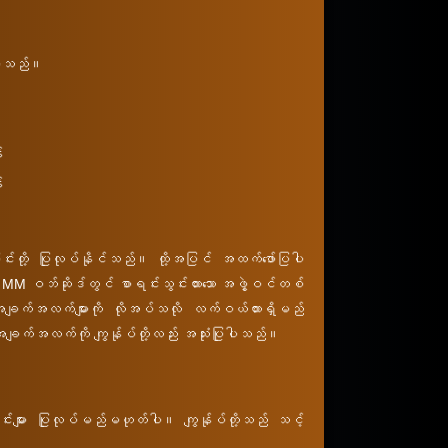
်ပါသည်။
်
်
်းခြင်းတို့ ပြုလုပ်နိုင်သည်။ ထို့အပြင် အထက်ဖော်ပြပါ
MM ဝဘ်ဆိုဒ်တွင် စာရင်းသွင်းထားသော အဖွဲ့ဝင်တစ်
 သင့်အချက်အလက်များကို လိုအပ်သလို လက်ဝယ်ထားရှိမည်
 အချက်အလက်ကို ကျွန်ုပ်တို့လည်း အသုံးပြုပါသည်။
င်းများ ပြုလုပ်မည်မဟုတ်ပါ။ ကျွန်ုပ်တို့သည် သင့်