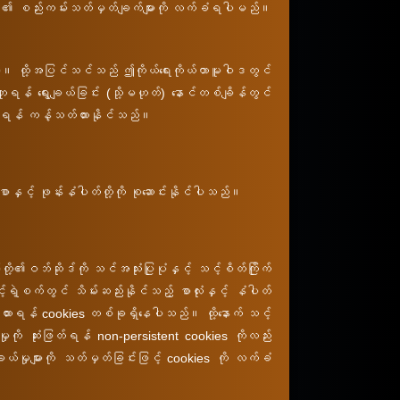
ဝါဒ၏ စည်းကမ်းသတ်မှတ်ချက်များကို လက်ခံရပါမည်။
မဝင်ပါ။ ထို့အပြင်သင်သည် ဤကိုယ်ရေးကိုယ်တာမူဝါဒတွင်
ူရန် ရွေးချယ်ခြင်း (သို့မဟုတ်) နောင်တစ်ချိန်တွင်
က်ခံရန် ကန့်သတ်ထားနိုင်သည်။
ှင့် ဖုန်းနံပါတ်တို့ကို စုဆောင်းနိုင်ပါသည်။
ဝဘ်ဆိုဒ်ကို သင်အသုံးပြုပုံနှင့် သင့်စိတ်ကြိုက်
ရဲ့စက်တွင် သိမ်းဆည်းနိုင်သည့် စာလုံးနှင့် နံပါတ်
သိမ်းထားရန် cookies တစ်ခုရှိနေပါသည်။ ထို့နောက် သင့်
ကို ဆုံးဖြတ်ရန် non-persistent cookies ကိုလည်း
ျယ်မှုများကို သတ်မှတ်ခြင်းဖြင့် cookies ကို လက်ခံ