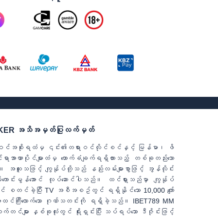
KMAKER အသိအမှတ်ပြုလက်မှတ်
်ဝင်အစိုးရထံမှ ၎င်း၏တရားဝင်လိုင်စင်နှင့် မြန်မာ၊ ဖိ
င်ရာအာဏာပိုင်များထံမှ ထောက်ခံချက်ရရှိထားသည့် တစ်ခုတည်းသော
ထူးသဖြင့် ကျွန်ုပ်တို့သည် နည်းလမ်းများစွာဖြင့် အွန်လိုင်း
ိုကောင်းမွန်အောင် လုပ်ဆောင်ပါသည်။ ထင်ရှားသည်မှာ ကျွန်ုပ်
် စတင်ခဲ့ပြီး TV အစီအစဥ်တွင် ရရှိနိုင်သော 10,000 ကျော်
အတူ အထင်ကြီးလောက်သော ဂုဏ်သတင်းကို ရရှိခဲ့သည်။ IBET789 MM
က်တင်များ နှစ်ခုလုံးတွင် ရိုးရှင်းပြီး သပ်ရပ်သော ဒီဇိုင်းဖြင့်