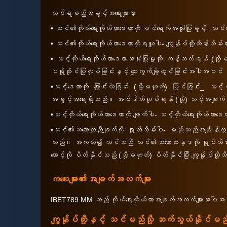
သင်ရမည့်အခွင့်အရေးများမှာ
• သင်၏ကိုယ်ရေးကိုယ်တာဒေတာကို ဝင်ရောက်အသုံးပြုခွင့်- သင်၏ဒ
• သင်၏ကိုယ်ရေးကိုယ်တာဒေတာကိုရယူပါ- ကျွန်ုပ်တို့ထိန်းသိမ်း
• သင့်ကိုယ်ရေးကိုယ်တာဒေတာအသုံးပြုမှုကို ကန့်သတ်ရန် (သ
ပရိုဖိုင်ပြုလုပ်ခြင်းနှင့် စျေးကွက်ချဲ့ထွင်ခြင်းအပါအဝင
•သင့်ဒေတာကို ပြောင်းလဲခြင်း (သို့မဟုတ်) ပြင်ခြင်း_ သင
အခွင့်အရေးရှိသည်။ အပ်ဒိတ်လုပ်ရန် (သို့) သင့်အချက်အ
•သင့်ကိုယ်ရေးကိုယ်တာဒေတာကို ဖျက်ပါ- သင့်ကိုယ်ရေးကိုယ်တာဒေတ
•သင်၏သဘောတူညီချက်ကို ရုတ်သိမ်းပါ- မည်သည့်အချိန်တွင်မဆ
သည်။ အကယ်၍ သင်သည် သင်၏သဘောဆန္ဒကို ရုပ်သိမ်းလိုပ
ကောင့်ကို ပိတ်နိုင်သည် (သို့မဟုတ်) ပိတ်နိုင်ပြီး ကျွန်
ကလေးများ၏အချက်အလက်များ
IBET789 MM သည် ကိုယ်ရေးကိုယ်တာအချက်အလက်များအပါအဝင
ကျွန်ုပ်တို့နှင့် သင်မည်သို့ ဆက်သွယ်နိုင်မ