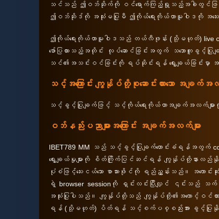
သင်သည် ဤဝဘ်ဆိုက်ကို ဝင်ရောက်ကြည့်ရှုသည့်အခါတွင်ဖြ
ဤဝဘ်ဆိုဒ်ကို အသုံးမပြုမီ ဤကိုယ်ရေးကိုယ်တာမူဝါဒကို အသေ
ဤကိုယ်ရေးကိုယ်တာမူဝါဒသည် တယ်လီဖုန်း (သို့မဟုတ်) live ch
ဖော်ပြထားသည့်အတိုင်း လုပ်ဆောင်ခြင်းအတွက် သဘောတူခွင့်ပြ
သင်၏အသင်းဝင်ခြင်းကို ရပ်ဆိုင်းရန် ရွေးချယ်ခြင်းမှာ အကျ
သင့်အကြောင်း ကျွန်ုပ်တို့စုဆောင်းထားသော အချက်အ
သင့်ခွင့်ပြုချက်ဖြင့် သင့်ကိုယ်ရေးကိုယ်တာအချက်အလက်များ
ဝဘ်နည်းပညာများအကြောင်း အချက်အလက်များ
IBET789 MM သည် သင့်ခွင့်ပြုချက်တောင်းခံရန်အတွက် cook
ရွေးချယ်မှုများကို စိတ်ကြိုက်ပြင်ဆင်ရန် ကျွန်ုပ်တို့နာ
ပုံစံဖြင့်သေးငယ်သော စာသားဖိုင်ကို ရည်ညွှန်းသည်။ အကောင်းဆု
ရဲ့ browser sessionကို ရှင်းလင်းပြီးလျှင် ၎င်းသည် သ
အသုံးပြုပါသည်။ ကျွန်ုပ်တို့သည် ကျွန်ုပ်တို့၏အကောင့်ဝင်ထ
ရန် (သို့မဟုတ်) ပိတ်ရန် သင့်စက်ပစ္စည်းအား ခွင့်ပြု