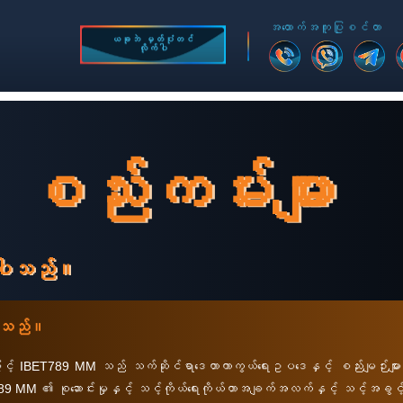
အထောက်အကူပြုစင်တာ
ယခုဘဲ မှတ်ပုံတင်
လိုက်ပါ
စည်းကမ်းများ
်ပါသည်။
ပါသည်။
 IBET789 MM သည် သက်ဆိုင်ရာဒေတာကာကွယ်ရေးဥပဒေနှင့် စည်းမျဉ်းများဖြင
၏ စုဆောင်းမှုနှင့် သင့်ကိုယ်ရေးကိုယ်တာအချက်အလက်နှင့် သင့်အခွင့်အရေးမ