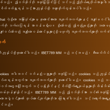
စ်သည်။ ဤဝဘ်ဆိုဒ်ကို အသုံးပြုခြင်းဖြင့် သင်သည် ဤကိုယ်ရေးကိုယ်တာမူ
းစိတ်ဖတ်ရှုရန် သင့်အား ကျွန်ုပ်တို့ အထူးတိုက်တွန်းအပ်ပါသည်။
at ကဲ့သို့သော အခြားပုံစံများမှ စုဆောင်းထားသော အချက်အလက်များနှင့် အကျုံး
ုချက်ကို သက်သေပြရန် တာဝန်မရှိပေ။ သို့သော်လည်း ဤစည်းမျဥ်းများကို သဘောမတ
ုံးဝင်သော်လည်း အချို့သောဝန်ဆောင်မှုများ (သို့မဟုတ်) အချက်အလက်များကို လ
လက်
ကို ကျွန်ုပ်တို့စုဆောင်းပါသည်။ IBET789 MM သည် သင့်အမည်၊ အီးမေးလ်လိပ်စာန
ies အပါအဝင် ဝဘ်နည်းပညာများကို အသုံးပြုသည်။ cookies သည် ကျွန်ုပ်တို့၏
းလည်နိုင်စေရန်အတွက်သာ အချက်အလက်များကို စုဆောင်းပါမည်။ cookies သည် သင့်
ံးဝဘ်အတွေ့အကြုံအတွက် သင့်ပရိုဖိုင်နှင့် စိတ်ကြိုက်ရွေးချယ်မှုများကို ထိန်း
က်တမ်းကုန်ဆုံးနိုင်သည်။ IBET789 MM သည် ဤဝဘ်ဆိုဒ်အား သင်၏အသုံးပြုမှု
ားသောအဖွဲ့ဝင်များ၏ လုပ်ဆောင်ချက်များကိုသာ ခြေရာခံပါသည်။ သင့်ဘရောက်ဆာရွေးခ
နိုင်သည်။